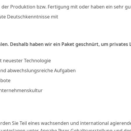
 der Produktion bzw. Fertigung mit oder haben ein sehr gu
ute Deutschkenntnisse mit
ühlen. Deshalb haben wir ein Paket geschnürt, um private
neuester Technologie
d abwechslungsreiche Aufgaben
ebote
nternehmenskultur
den Sie Teil eines wachsenden und international agierend
nterlagen unter Angabe Ihrer Gehaltsvorstellung und des 